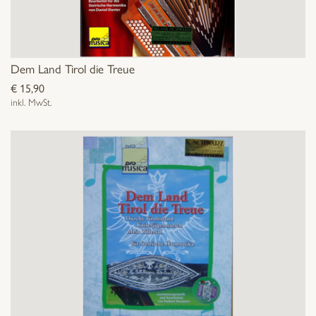
der
Produktseite
gewählt
werden
Dem Land Tirol die Treue
€
15,90
inkl. MwSt.