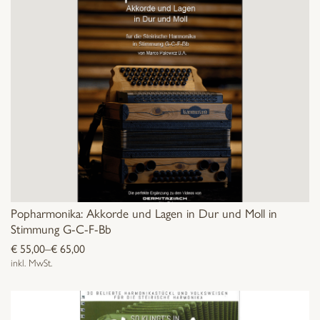
Popharmonika: Akkorde und Lagen in Dur und Moll in
Stimmung G-C-F-Bb
€
55,00
–
€
65,00
inkl. MwSt.
Dieses
Produkt