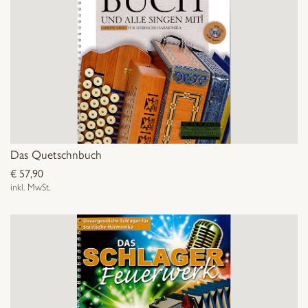
Das Quetschnbuch
€
57,90
inkl. MwSt.