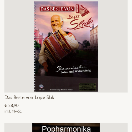
Das Beste von Lojze Slak
€
28,90
inkl. MwSt.