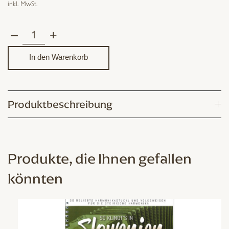
inkl. MwSt.
–
+
Dahoam
bei
In den Warenkorb
uns
–
Lieder
Produktbeschreibung
aus
dem
Leben
Menge
Produkte, die Ihnen gefallen
könnten