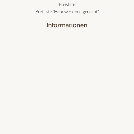
Preisliste
Preisliste "Handwerk neu gedacht"
Informationen
Zahlung & Versand
Widerruf
FAQs
Kontakt
maultrommel-schwarz.at