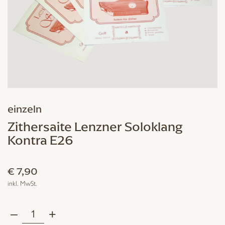
einzeln
Zithersaite Lenzner Soloklang
Kontra E26
€
7,90
inkl. MwSt.
–
+
Zithersaite