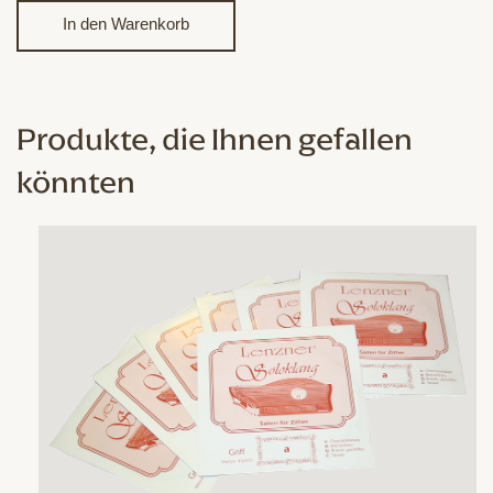
Lenzner
In den Warenkorb
Soloklang
Kontra
E26
Menge
Produkte, die Ihnen gefallen
könnten