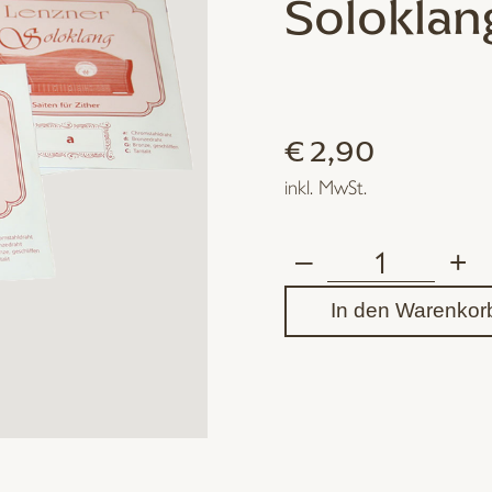
Soloklang
€
2,90
inkl. MwSt.
–
+
Zithersaite
In den Warenkor
Lenzner
Soloklang
Griff
d