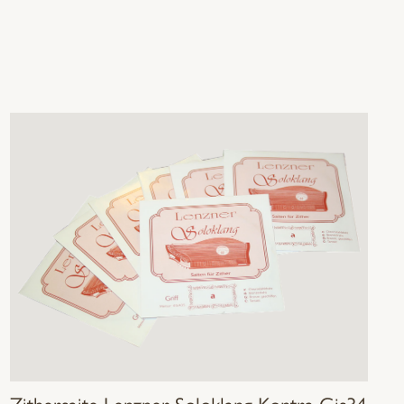
Zithersaite Lenzner Soloklang Kontra Gis34