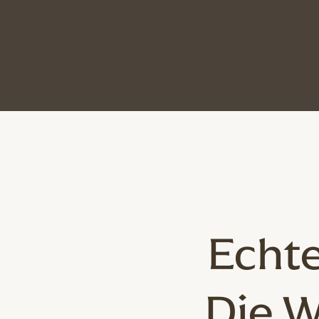
Echte
Die W