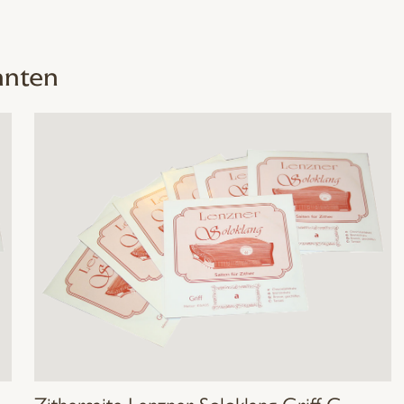
Menge
nnten
Zithersaite Lenzner Soloklang Griff C