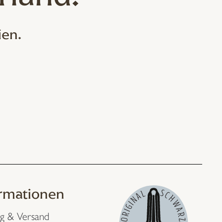
ien.
ormationen
g & Versand