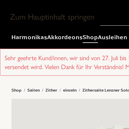
Zum Hauptinhalt springen
Harmonikas
Akkordeons
Shop
Ausleihen
Sehr geehrte Kund/innen, wir sind von 27. Juli bis
versendet wird. Vielen Dank für Ihr Verständnis! 
Shop
Saiten
Zither
einzeln
Zithersaite Lenzner Solo