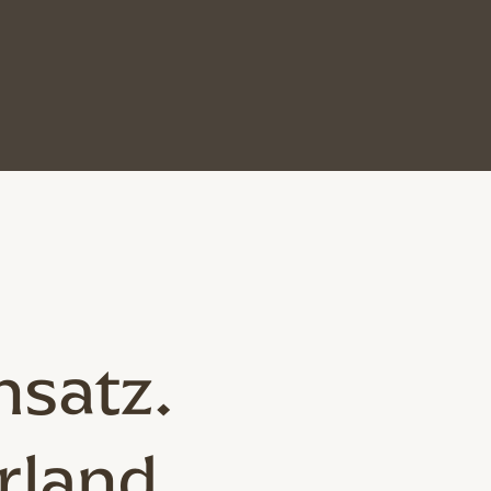
nsatz.
rland.