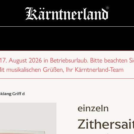
 17. August 2026 in Betriebsurlaub. Bitte beachten Si
Mit musikalischen Grüßen, Ihr Kärntnerland-Team
klang Griff d
einzeln
Zithersa