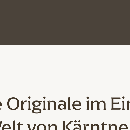
 Originale
im Ei
elt von Kärntne