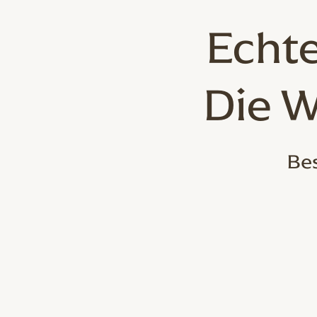
Echte
Die W
Bes