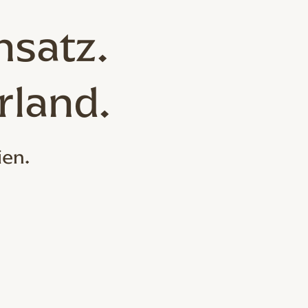
nsatz.
rland.
ien.