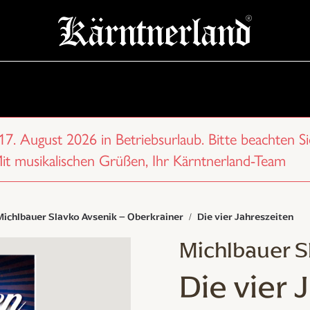
 17. August 2026 in Betriebsurlaub. Bitte beachten Si
Mit musikalischen Grüßen, Ihr Kärntnerland-Team
Michlbauer Slavko Avsenik – Oberkrainer
Die vier Jahreszeiten
Michlbauer S
Die vier 