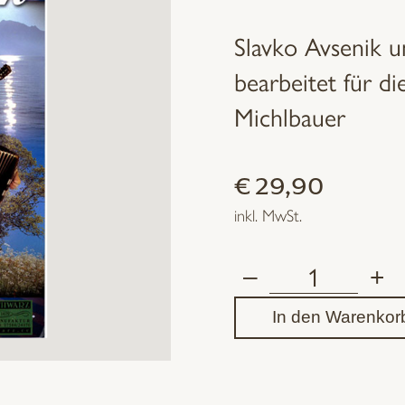
Slavko Avsenik u
bearbeitet für d
Michlbauer
€
29,90
inkl. MwSt.
–
+
Die
In den Warenkor
vier
Jahreszeiten
Menge