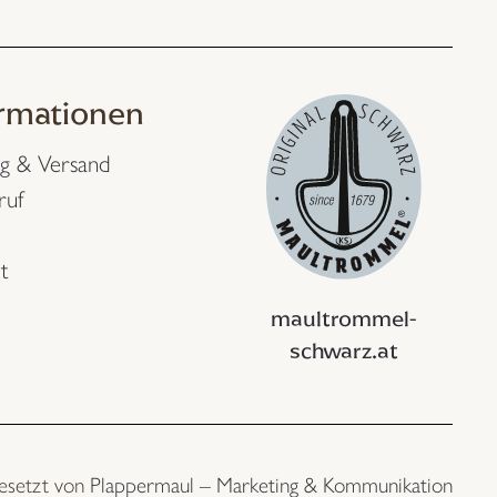
ormationen
g & Versand
ruf
t
maultrommel-
schwarz.at
esetzt von
Plappermaul – Marketing & Kommunikation