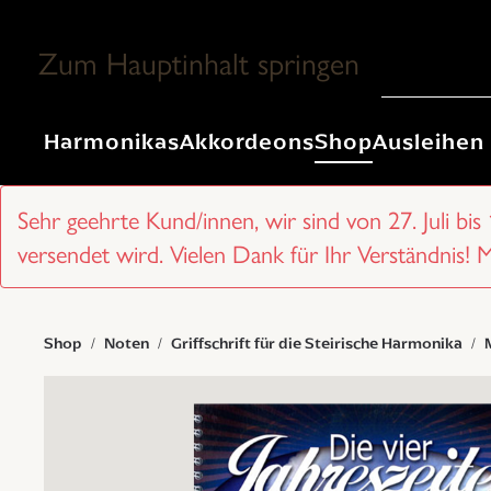
Zum Hauptinhalt springen
Harmonikas
Akkordeons
Shop
Ausleihen
Sehr geehrte Kund/innen, wir sind von 27. Juli bis
versendet wird. Vielen Dank für Ihr Verständnis! 
Shop
Noten
Griffschrift für die Steirische Harmonika