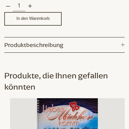
–
+
Saso
Avsenik
In den Warenkorb
und
seine
Oberkrainer
Produktbeschreibung
–
Die
6
Beschtn
Produkte, die Ihnen gefallen
Menge
könnten