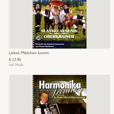
Liebes Mädchen komm
€
27,90
inkl. MwSt.