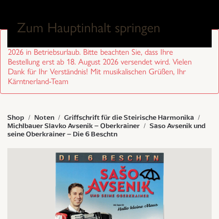
0
Zum Hauptinhalt springen
Sehr geehrte Kund/innen, wir sind von 27. Juli bis 17. August
2026 in Betriebsurlaub. Bitte beachten Sie, dass Ihre
Bestellung erst ab 18. August 2026 versendet wird. Vielen
Dank für Ihr Verständnis! Mit musikalischen Grüßen, Ihr
Kärntnerland-Team
Shop
Noten
Griffschrift für die Steirische Harmonika
Michlbauer Slavko Avsenik – Oberkrainer
Saso Avsenik und
seine Oberkrainer – Die 6 Beschtn