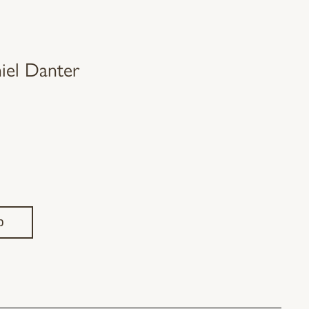
iel Danter
b