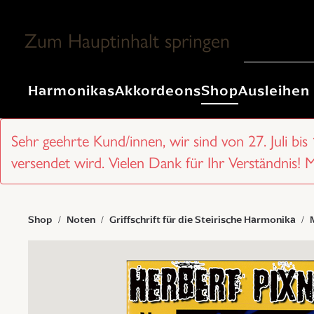
Zum Hauptinhalt springen
Harmonikas
Akkordeons
Shop
Ausleihen
Sehr geehrte Kund/innen, wir sind von 27. Juli bis
versendet wird. Vielen Dank für Ihr Verständnis! 
Shop
Noten
Griffschrift für die Steirische Harmonika