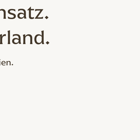
nsatz.
rland.
ien.