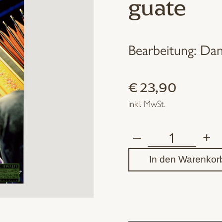
guate
Bearbeitung: Dan
€
23,90
inkl. MwSt.
–
+
Herbert
In den Warenkor
Pixner
–
No