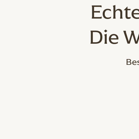
Echte
Die W
Bes