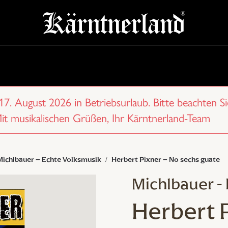
 17. August 2026 in Betriebsurlaub. Bitte beachten Si
Mit musikalischen Grüßen, Ihr Kärntnerland-Team
Michlbauer – Echte Volksmusik
Herbert Pixner – No sechs guate
Michlbauer -
Herbert 