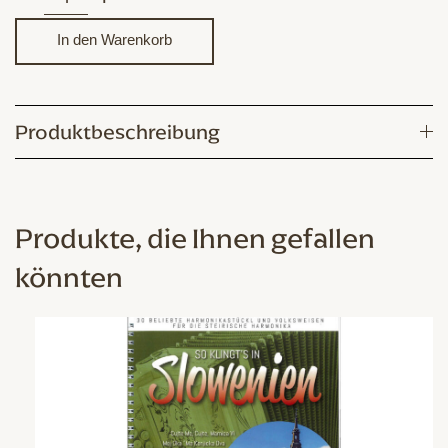
30
alpenländische
In den Warenkorb
Volkslieder
&
Weisen
Produktbeschreibung
Menge
Produkte, die Ihnen gefallen
könnten