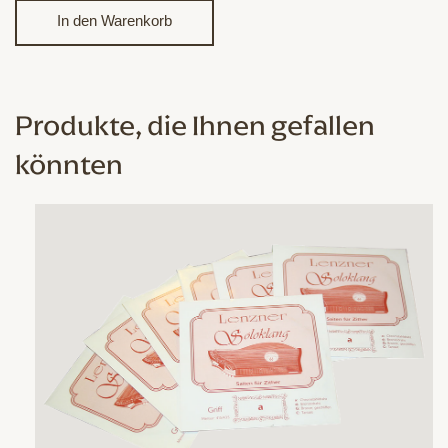
Lenzner
In den Warenkorb
Soloklang
Kontra
D28
Menge
Produkte, die Ihnen gefallen
könnten