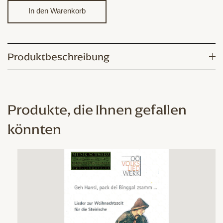
zur
In den Warenkorb
staden
Zeit
Menge
Produktbeschreibung
Produkte, die Ihnen gefallen
könnten