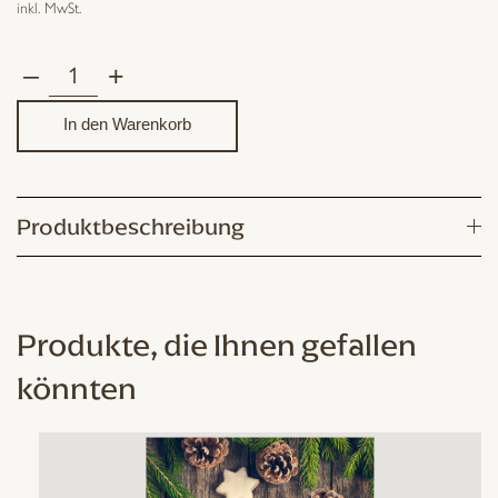
inkl. MwSt.
–
+
Adventweisen
und
In den Warenkorb
Weihnachtslieder
Spielheft
3
Produktbeschreibung
Menge
Produkte, die Ihnen gefallen
könnten