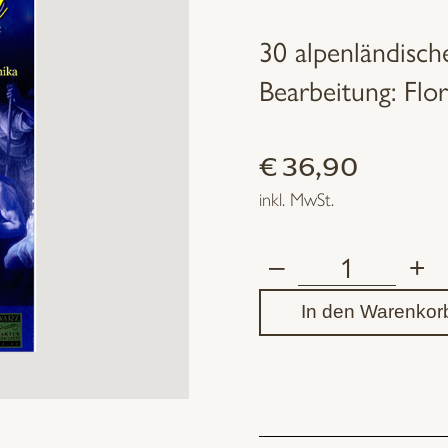
30 alpenländisch
Bearbeitung: Flo
€
36,90
inkl. MwSt.
–
+
A
In den Warenkor
Musi
für's
Christkind
Menge