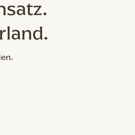
nsatz.
rland.
ien.