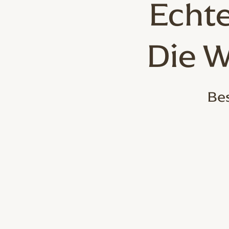
Echte
Die W
Bes