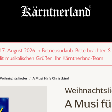
 17. August 2026 in Betriebsurlaub. Bitte beachten Si
Mit musikalischen Grüßen, Ihr Kärntnerland-Team
Weihnachtslieder
A Musi für’s Christkind
Weihnachtsl
A Musi fü