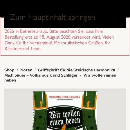
0
Zum Hauptinhalt springen
Sehr geehrte Kund/innen, wir sind von 27. Juli bis 17. August
2026 in Betriebsurlaub. Bitte beachten Sie, dass Ihre
Bestellung erst ab 18. August 2026 versendet wird. Vielen
Dank für Ihr Verständnis! Mit musikalischen Grüßen, Ihr
Kärntnerland-Team
Shop
Noten
Griffschrift für die Steirische Harmonika
Michlbauer – Volksmusik und Schlager
Wir wollen einen
heben