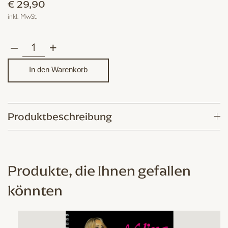
€
29,90
inkl. MwSt.
–
+
Wir
wollen
In den Warenkorb
einen
heben
Menge
Produktbeschreibung
Produkte, die Ihnen gefallen
könnten