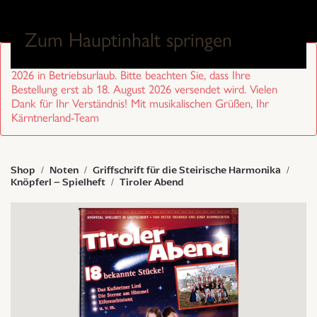
0
Zum Hauptinhalt springen
Sehr geehrte Kund/innen, wir sind von 27. Juli bis 17. August
2026 in Betriebsurlaub. Bitte beachten Sie, dass Ihre
Bestellung erst ab 18. August 2026 versendet wird. Vielen
Dank für Ihr Verständnis! Mit musikalischen Grüßen, Ihr
Kärntnerland-Team
Shop
Noten
Griffschrift für die Steirische Harmonika
Knöpferl – Spielheft
Tiroler Abend