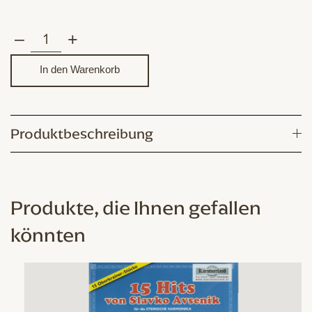
–
+
Einfache
Spielstücke,
In den Warenkorb
Knöpferl
Menge
Produktbeschreibung
Produkte, die Ihnen gefallen
könnten