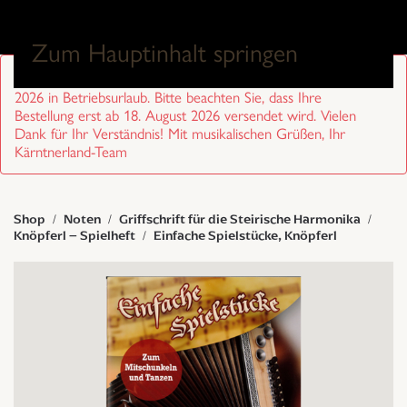
0
Zum Hauptinhalt springen
Sehr geehrte Kund/innen, wir sind von 27. Juli bis 17. August
2026 in Betriebsurlaub. Bitte beachten Sie, dass Ihre
Bestellung erst ab 18. August 2026 versendet wird. Vielen
Dank für Ihr Verständnis! Mit musikalischen Grüßen, Ihr
Kärntnerland-Team
Shop
Noten
Griffschrift für die Steirische Harmonika
Knöpferl – Spielheft
Einfache Spielstücke, Knöpferl