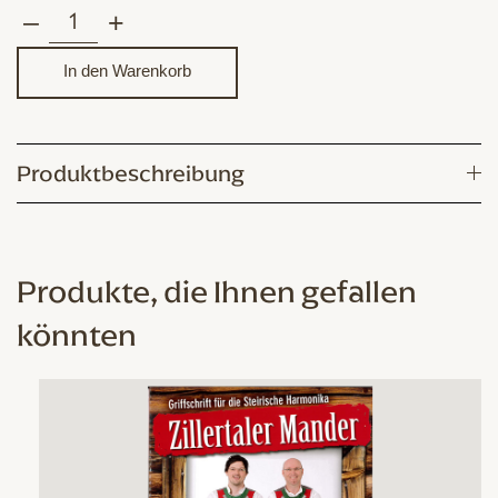
–
+
Zillertaler
Weihnacht
In den Warenkorb
für
Steirische
Harmonika
Produktbeschreibung
Menge
Produkte, die Ihnen gefallen
könnten