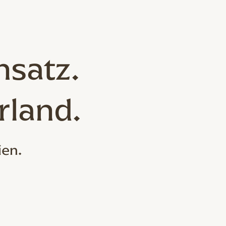
nsatz.
rland.
ien.