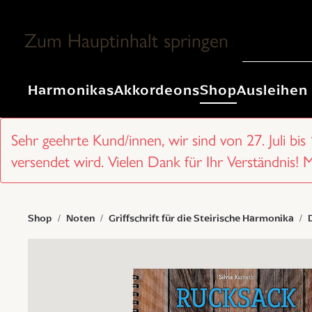
Zum Hauptinhalt springen
Harmonikas
Akkordeons
Shop
Ausleihen
Sehr geehrte Kund/innen, wir sind von 27. Juli bis
versendet wird. Vielen Dank für Ihr Verständnis! 
Shop
Noten
Griffschrift für die Steirische Harmonika