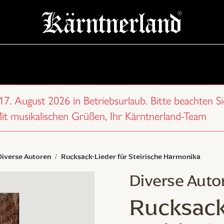
 17. August 2026 in Betriebsurlaub. Bitte beachten Si
Mit musikalischen Grüßen, Ihr Kärntnerland-Team
Diverse Autoren
Rucksack-Lieder für Steirische Harmonika
Diverse Auto
Rucksack