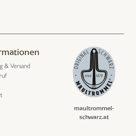
ormationen
g & Versand
ruf
t
maultrommel-
schwarz.at