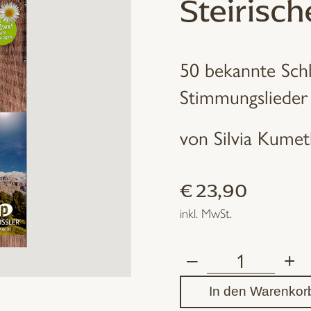
Steirisc
50 bekannte Schl
Stimmungslieder
von Silvia Kumet
€
23,90
inkl. MwSt.
–
+
Rucksack-
In den Warenkor
Lieder