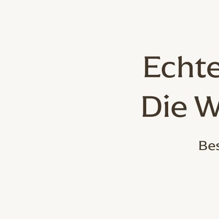
Echte
Die W
Bes