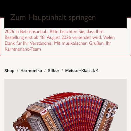
0
Zum Hauptinhalt springen
Sehr geehrte Kund/innen, wir sind von 27. Juli bis 17. August
2026 in Betriebsurlaub. Bitte beachten Sie, dass Ihre
Bestellung erst ab 18. August 2026 versendet wird. Vielen
Dank für Ihr Verständnis! Mit musikalischen Grüßen, Ihr
Kärntnerland-Team
Shop
Harmonika
Silber
Meister-Klassik 4