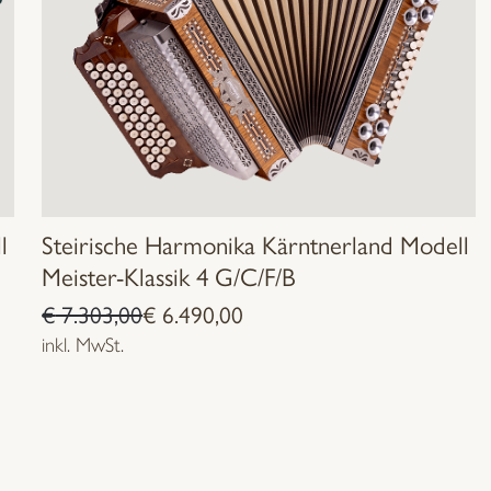
l
Steirische Harmonika Kärntnerland Modell
Meister-Klassik 4 G/C/F/B
Ursprünglicher
Aktueller
€
7.303,00
€
6.490,00
Preis
Preis
inkl. MwSt.
war:
ist:
€ 7.303,00
€ 6.490,00.