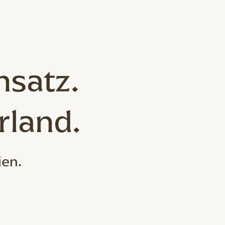
nsatz.
rland.
ien.