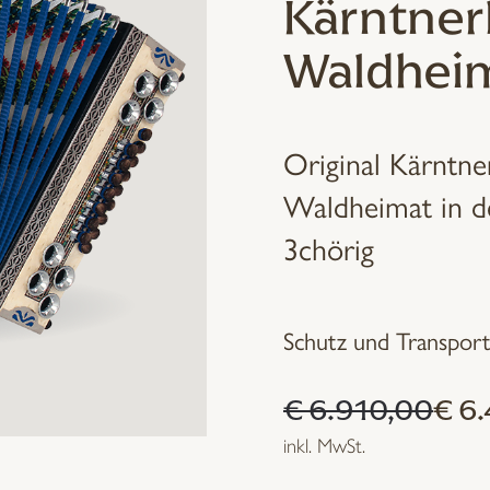
Kärntner
Waldhei
Original Kärntn
Waldheimat in d
3chörig
Schutz und Transport
Ursprünglicher
Aktueller
€
6.910,00
€
6.
Preis
Preis
inkl. MwSt.
war:
ist: