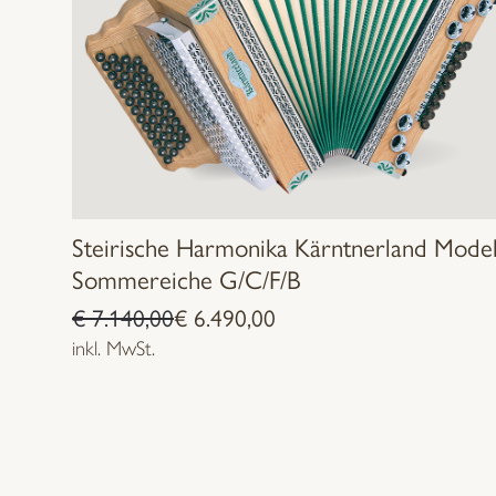
Steirische Harmonika Kärntnerland Model
Sommereiche G/C/F/B
Ursprünglicher
Aktueller
€
7.140,00
€
6.490,00
Preis
Preis
inkl. MwSt.
war:
ist:
€ 7.140,00
€ 6.490,00.