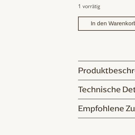
1 vorrätig
€ 6.910,00
€ 6.490,00.
In den Warenkor
Produktbeschr
Technische Det
Empfohlene Zu