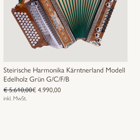
Steirische Harmonika Kärntnerland Modell
Edelholz Grün G/C/F/B
Ursprünglicher
Aktueller
€
5.610,00
€
4.990,00
Preis
Preis
inkl. MwSt.
war:
ist:
€ 5.610,00
€ 4.990,00.