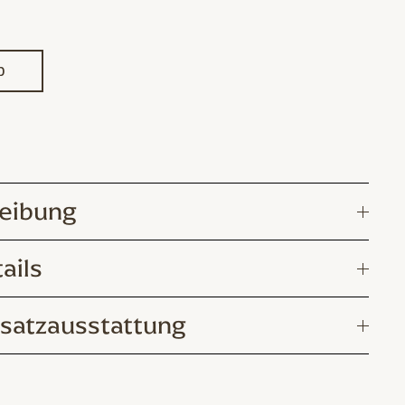
b
eibung
ails
satzausstattung