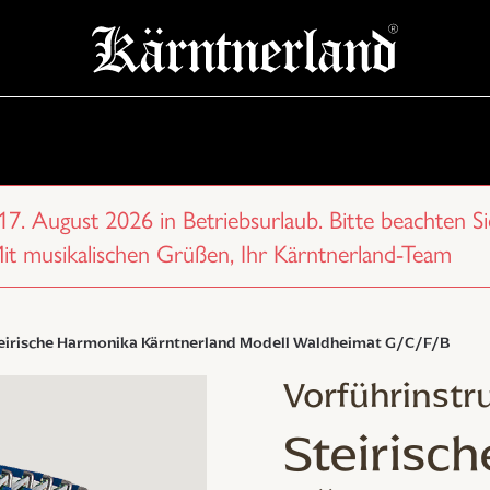
 17. August 2026 in Betriebsurlaub. Bitte beachten Si
Mit musikalischen Grüßen, Ihr Kärntnerland-Team
eirische Harmonika Kärntnerland Modell Waldheimat G/C/F/B
Vorführinst
Steirisc