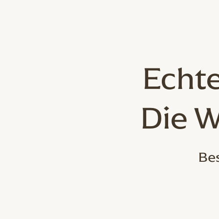
Echte
Die W
Bes