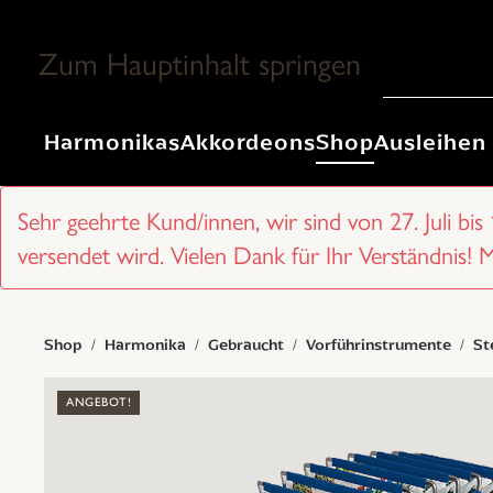
Zum Hauptinhalt springen
Harmonikas
Akkordeons
Shop
Ausleihen
Sehr geehrte Kund/innen, wir sind von 27. Juli bis
versendet wird. Vielen Dank für Ihr Verständnis! 
Shop
Harmonika
Gebraucht
Vorführinstrumente
St
ANGEBOT!