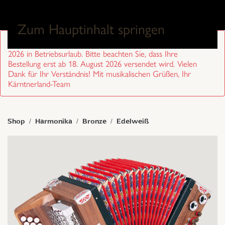
0
Zum Hauptinhalt springen
Sehr geehrte Kund/innen, wir sind von 27. Juli bis 17. August
2026 in Betriebsurlaub. Bitte beachten Sie, dass Ihre
Bestellung erst ab 18. August 2026 versendet wird. Vielen
Dank für Ihr Verständnis! Mit musikalischen Grüßen, Ihr
Kärntnerland-Team
Shop
Harmonika
Bronze
Edelweiß