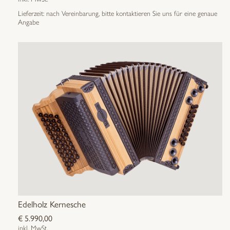
Lieferzeit:
nach Vereinbarung, bitte kontaktieren Sie uns für eine genaue
Angabe
Edelholz Kernesche
€
5.990,00
inkl. MwSt.