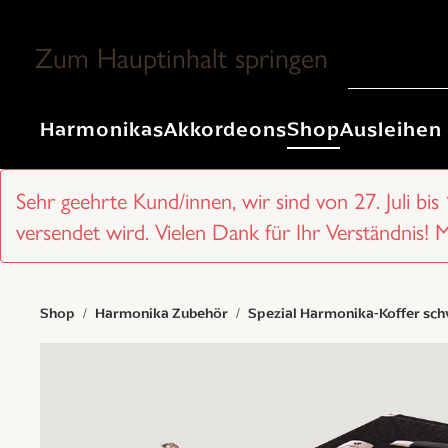
Zum Hauptinhalt springen
Harmonikas
Akkordeons
Shop
Ausleihen
Sehr geehrte Kund/innen, wir sind von 27. Juli bis
versendet wird. Vielen Dank für Ihr Verständnis! 
Shop
Harmonika Zubehör
Spezial Harmonika-Koffer sc