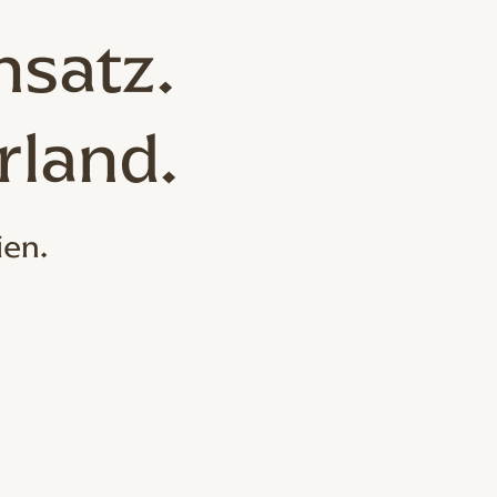
nsatz.
rland.
ien.