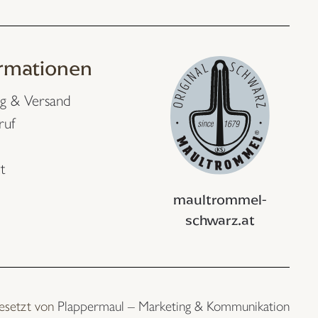
ormationen
g & Versand
ruf
t
maultrommel-
schwarz.at
esetzt von
Plappermaul – Marketing & Kommunikation