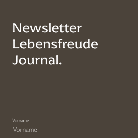
Die
Optionen
Newsletter
können
auf
Lebensfreude
der
Journal.
Produktseite
gewählt
werden
Vorname