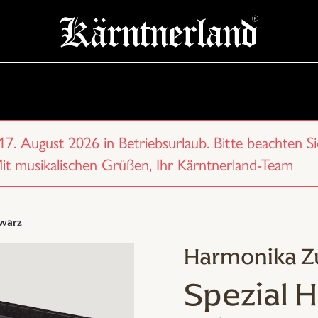
 17. August 2026 in Betriebsurlaub. Bitte beachten Si
Mit musikalischen Grüßen, Ihr Kärntnerland-Team
hwarz
Harmonika Z
Spezial 