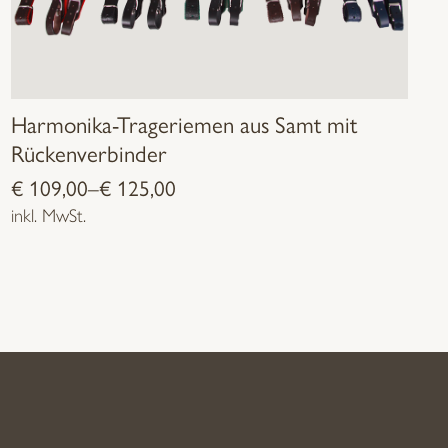
Harmonika-Trageriemen aus Samt mit
Rückenverbinder
€
109,00
–
€
125,00
inkl. MwSt.
Dieses
Produkt
weist
mehrere
Varianten