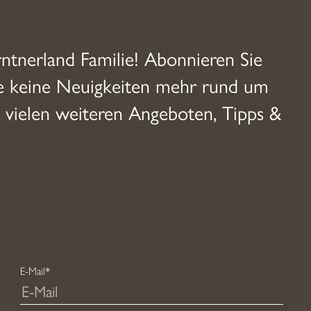
auf.
Die
rntnerland Familie! Abonnieren Sie
Optionen
ie keine Neuigkeiten mehr rund um
können
 vielen weiteren Angeboten, Tipps &
auf
der
Produktseite
gewählt
werden
E-Mail*