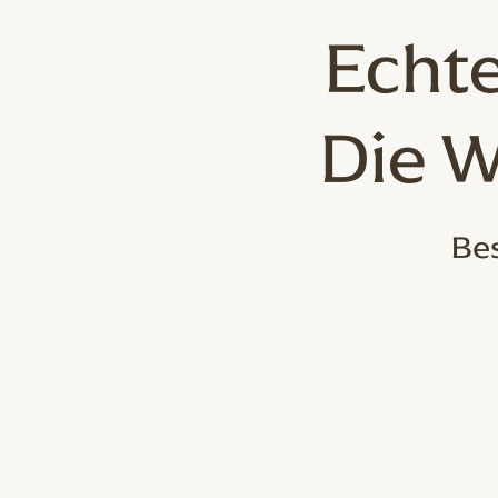
Echte
Die W
Bes