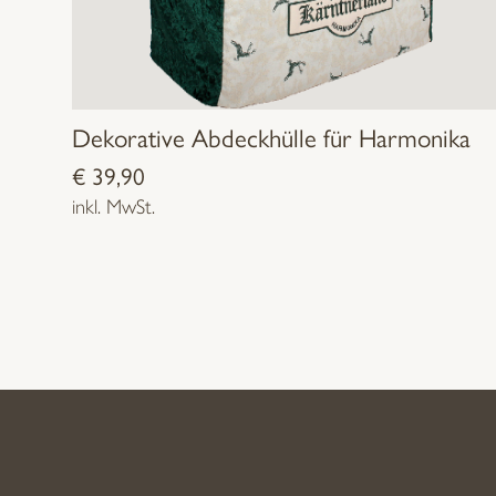
Dekorative Abdeckhülle für Harmonika
€
39,90
inkl. MwSt.
Dieses
Produkt
weist
mehrere
Varianten
auf.