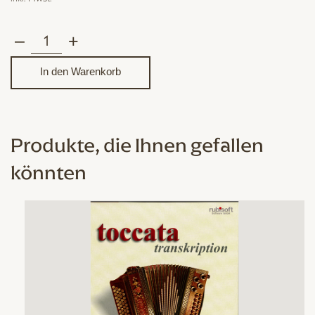
–
+
Riemenschutz
aus
In den Warenkorb
Leder
Menge
Produkte, die Ihnen gefallen
könnten