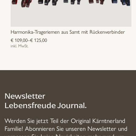
Harmonika-Trageriemen aus Samt mit Rückenverbinder
€
109,00
–
€
125,00
inkl. MwSt.
Dieses
Produkt
weist
mehrere
Varianten
auf.
Newsletter
Die
Lebensfreude Journal.
Optionen
können
Werden Sie jetzt Teil der Original Kärntnerland
auf
Familie! Abonnieren Sie unseren Newsletter und
der
verpassen Sie keine Neuigkeiten mehr rund um