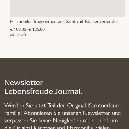
Harmonika-Trageriemen aus Samt mit Rückenverbinder
€
109,00
–
€
125,00
inkl. MwSt.
Dieses
Produkt
weist
mehrere
Varianten
Newsletter
auf.
Die
Lebensfreude Journal.
Optionen
können
Werden Sie jetzt Teil der Original Kärntnerland
auf
Familie! Abonnieren Sie unseren Newsletter und
der
verpassen Sie keine Neuigkeiten mehr rund um
Produktseite
die Original Kärntnerland Harmonika, vielen