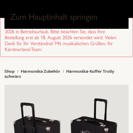
0
Zum Hauptinhalt springen
Sehr geehrte Kund/innen, wir sind von 27. Juli bis 17. August
2026 in Betriebsurlaub. Bitte beachten Sie, dass Ihre
Bestellung erst ab 18. August 2026 versendet wird. Vielen
Dank für Ihr Verständnis! Mit musikalischen Grüßen, Ihr
Kärntnerland-Team
Shop
Harmonika Zubehör
Harmonika-Koffer Trolly
schwarz