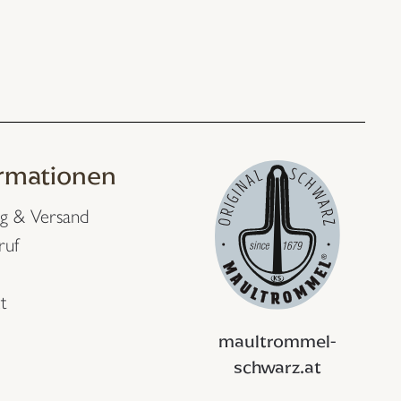
ormationen
g & Versand
ruf
t
maultrommel-
schwarz.at