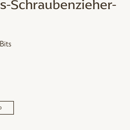
ns-Schraubenzieher-
Bits
b