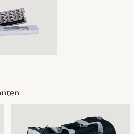
Schraubenzieher
Set
Menge
nnten