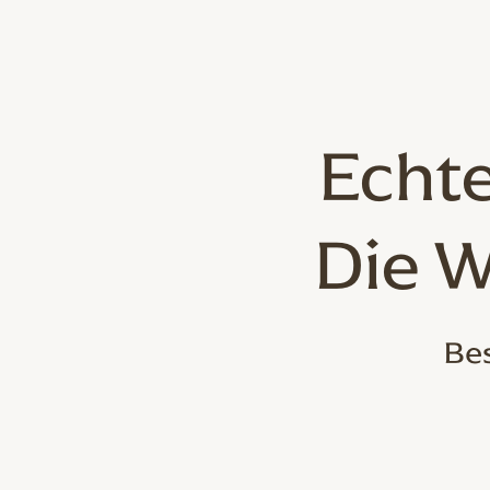
Echte
Die W
Bes