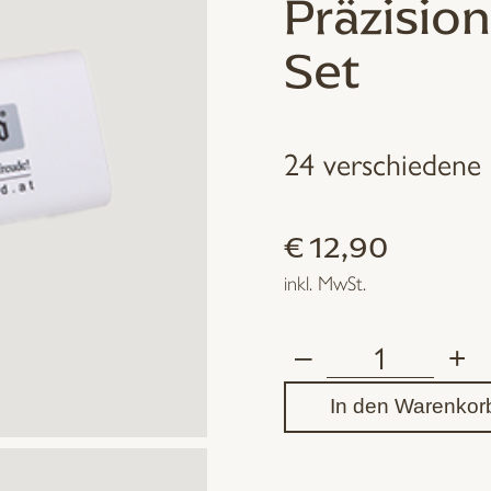
Präzisio
Set
24 verschiedene 
€
12,90
inkl. MwSt.
–
+
"Original
In den Warenkor
Kärntnerland"
Präzisions-