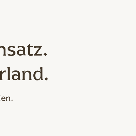
nsatz.
rland.
ien.