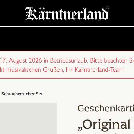
 17. August 2026 in Betriebsurlaub. Bitte beachten Si
Mit musikalischen Grüßen, Ihr Kärntnerland-Team
s-Schraubenzieher-Set
Geschenkarti
„Original