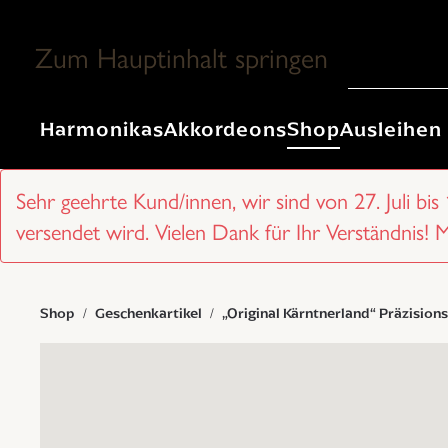
Zum Hauptinhalt springen
Harmonikas
Akkordeons
Shop
Ausleihen
Sehr geehrte Kund/innen, wir sind von 27. Juli bis
versendet wird. Vielen Dank für Ihr Verständnis! 
Shop
Geschenkartikel
„Original Kärntnerland“ Präzision