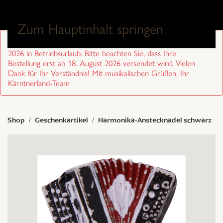
0
Zum Hauptinhalt springen
Sehr geehrte Kund/innen, wir sind von 27. Juli bis 17. August
2026 in Betriebsurlaub. Bitte beachten Sie, dass Ihre
Bestellung erst ab 18. August 2026 versendet wird. Vielen
Dank für Ihr Verständnis! Mit musikalischen Grüßen, Ihr
Kärntnerland-Team
Shop
Geschenkartikel
Harmonika-Anstecknadel schwarz