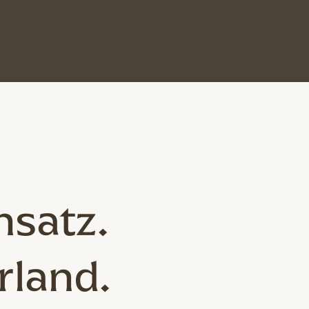
nsatz.
rland.