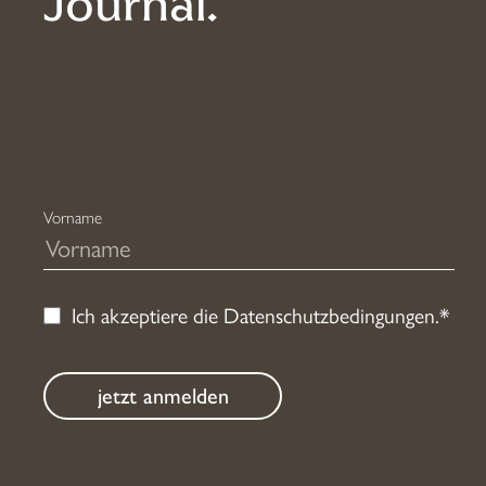
Journal.
auf
der
Produktseite
gewählt
werden
Vorname
Ich akzeptiere die
Datenschutzbedingungen
.*