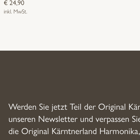
€
24,90
inkl. MwSt.
Dieses
Produkt
weist
mehrere
Varianten
auf.
Die
Werden Sie jetzt Teil der Original Kä
Optionen
unseren Newsletter und verpassen S
können
die Original Kärntnerland Harmonika,
auf