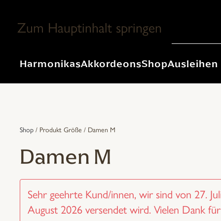
Zum Hauptinhalt springen
Harmonikas
Akkordeons
Shop
Ausleihen
Shop
/ Produkt Größe / Damen M
Damen M
Sehr geehrte Kund/innen, wir sind von 27. Juli
August 2026 versendet wird. Vielen Dank für 