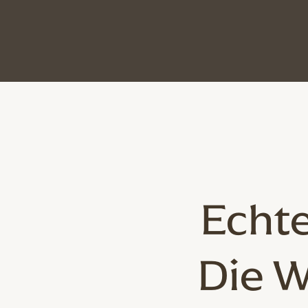
Echte
Die W