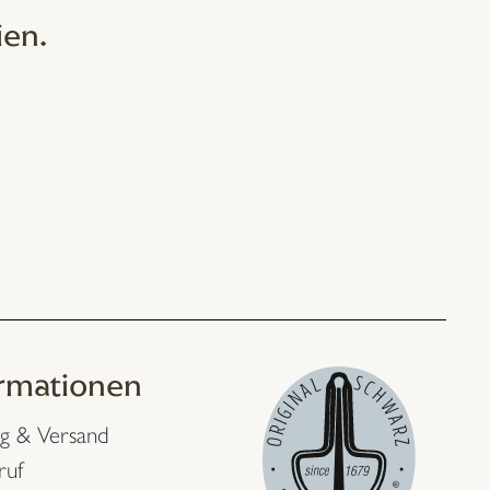
ien.
ormationen
g & Versand
ruf