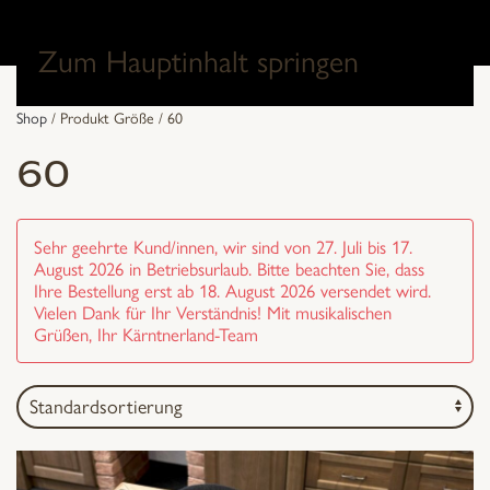
0
Zum Hauptinhalt springen
Shop
/ Produkt Größe / 60
60
Sehr geehrte Kund/innen, wir sind von 27. Juli bis 17.
August 2026 in Betriebsurlaub. Bitte beachten Sie, dass
Ihre Bestellung erst ab 18. August 2026 versendet wird.
Vielen Dank für Ihr Verständnis! Mit musikalischen
Grüßen, Ihr Kärntnerland-Team