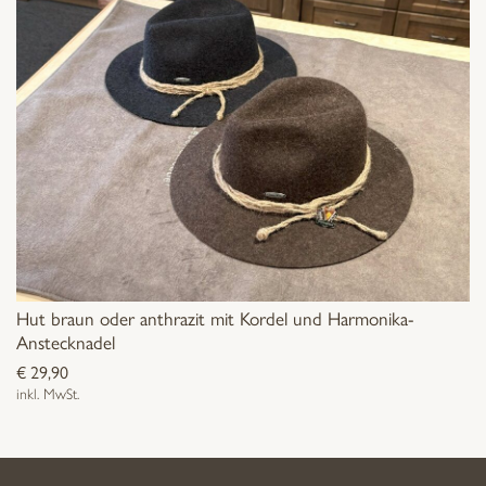
Hut braun oder anthrazit mit Kordel und Harmonika-
Anstecknadel
€
29,90
inkl. MwSt.
Dieses
Produkt
weist