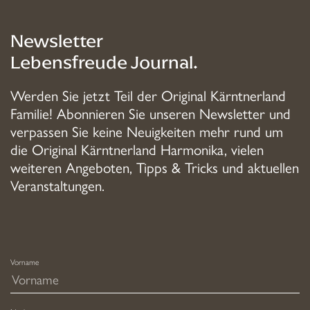
mehrere
Varianten
Newsletter
auf.
Lebensfreude Journal.
Die
Optionen
Werden Sie jetzt Teil der Original Kärntnerland
können
Familie! Abonnieren Sie unseren Newsletter und
auf
verpassen Sie keine Neuigkeiten mehr rund um
der
die Original Kärntnerland Harmonika, vielen
Produktseite
weiteren Angeboten, Tipps & Tricks und aktuellen
gewählt
Veranstaltungen.
werden
Vorname